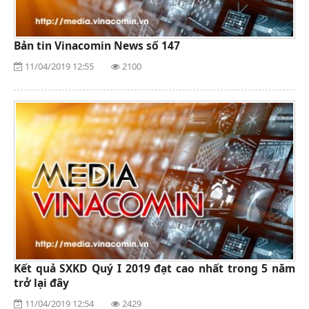
Bản tin Vinacomin News số 147
11/04/2019 12:55
2100
Kết quả SXKD Quý I 2019 đạt cao nhất trong 5 năm
trở lại đây
11/04/2019 12:54
2429