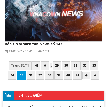
Bản tin Vinacomin News số 143
13/03/2019 14:46
2763
Trang 35/41
...
29
30
31
32
33
34
35
36
37
38
39
40
41
TIN TIÊU ĐIỂM