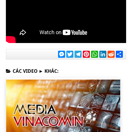
Messenger
Twitter
Telegram
Pinterest
WhatsApp
LinkedIn
Reddit
Chia
sẻ
CÁC VIDEO ► KHÁC: