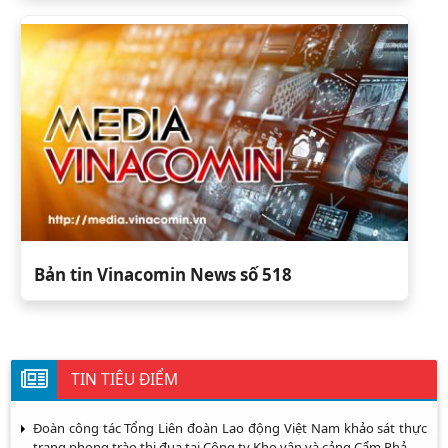
Bản tin Vinacomin News số 518
TIN TIÊU ĐIỂM
Đoàn công tác Tổng Liên đoàn Lao động Việt Nam khảo sát thực
trạng phong trào thi đua tại Công ty Kho vận và cảng Cẩm Phả