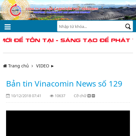
Trang chủ
VIDEO ►
Bản tin Vinacomin News số 129
10/12/2018 07:41
10637
Cỡ chữ