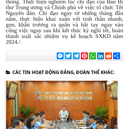
thông. Thực hiện nghiêm túc chỉ đạo của Ban Bí
thư Trung ương và Chính phủ về việc tổ chức Tết
Nguyên đán. Chỉ đạo ngay từ những tháng đầu
năm, thực hiện khai xuân với tinh thần nhanh,
gọn, khẩn trương ra quân và bắt tay ngay vào
công việc ngay sau khi kết thúc kỳ nghỉ tết, hoàn
thành xuất sắc nhiệm vụ kế hoạch SXKD năm
2024./.
Messenger
Twitter
Telegram
Pinterest
WhatsApp
LinkedIn
Reddit
Chia
sẻ
CÁC TIN HOẠT ĐỘNG ĐẢNG, ĐOÀN THỂ KHÁC: