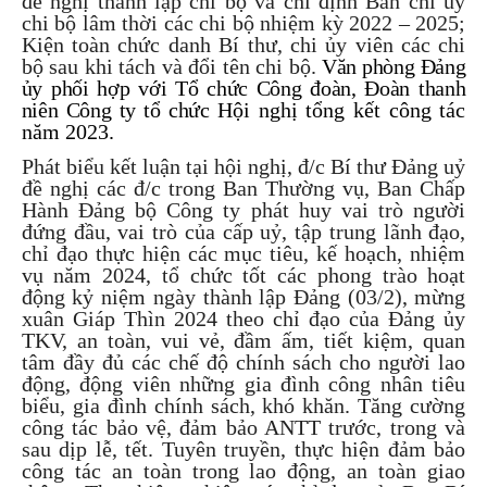
đề nghị thành lập chi bộ và chỉ định Ban chi ủy
chi bộ lâm thời các chi bộ nhiệm kỳ 2022 – 2025;
Kiện toàn chức danh Bí thư, chi ủy viên các chi
bộ sau khi tách và đổi tên chi bộ.
Văn phòng Đảng
ủy phối hợp với Tổ chức Công đoàn, Đoàn thanh
niên Công ty tổ chức
Hội nghị tổng kết công tác
năm 2023.
Phát biểu kết luận tại hội nghị, đ/c Bí thư Đảng uỷ
đề nghị các đ/c trong Ban Thường vụ, Ban Chấp
Hành Đảng bộ Công ty phát huy vai trò người
đứng đầu, vai trò của cấp uỷ, tập trung lãnh đạo,
chỉ đạo thực hiện các mục tiêu, kế hoạch, nhiệm
vụ năm 2024, tổ chức tốt các phong trào hoạt
động kỷ niệm ngày thành lập Đảng (03/2), mừng
xuân Giáp Thìn 2024 theo chỉ đạo của Đảng ủy
TKV, an toàn, vui vẻ, đầm ấm, tiết kiệm, quan
tâm đầy đủ các chế độ chính sách cho người lao
động, động viên những gia đình công nhân tiêu
biểu, gia đình chính sách, khó khăn. Tăng cường
công tác bảo vệ, đảm bảo ANTT trước, trong và
sau dịp lễ, tết. Tuyên truyền, thực hiện đảm bảo
công tác an toàn trong lao động, an toàn giao