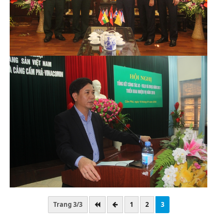
Trang 3/3
1
2
3