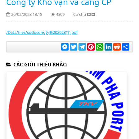
Công ty Kho vận và cảng CP
20/02/2023 13:18
4309
Cỡ chữ
/Data/files/sodocongty%202023(1).pdf
Messenger
Twitter
Telegram
Pinterest
WhatsApp
LinkedIn
Reddit
Chia
sẻ
CÁC GIỚI THIỆU KHÁC: