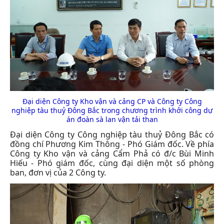
Đại diện Công ty Kho vận và cảng CP và Công ty Công
nghiệp tàu thuỷ Đông Bắc trong chương trình khởi công dự
án đoàn sà lan vận tải than
Đại diện Công ty Công nghiệp tàu thuỷ Đông Bắc có
đồng chí Phương Kim Thông - Phó Giám đốc. Về phía
Công ty Kho vận và cảng Cẩm Phả có đ/c Bùi Minh
Hiếu - Phó giám đốc, cùng đại diện một số phòng
ban, đơn vị của 2 Công ty.