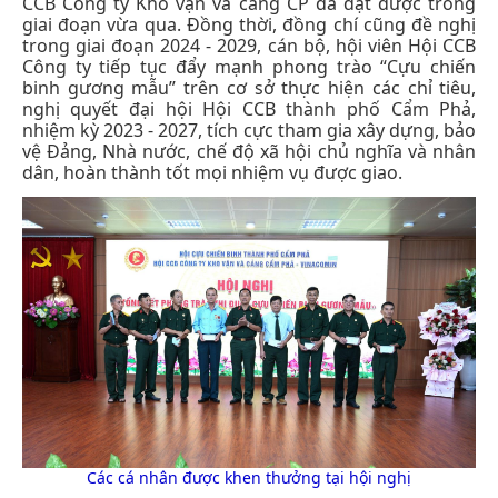
CCB Công ty Kho vận và cảng CP đã đạt được trong
giai đoạn vừa qua. Đồng thời, đồng chí cũng đề nghị
trong giai đoạn 2024 - 2029, cán bộ, hội viên Hội CCB
Công ty tiếp tục đẩy mạnh phong trào “Cựu chiến
binh gương mẫu” trên cơ sở thực hiện các chỉ tiêu,
nghị quyết đại hội Hội CCB thành phố Cẩm Phả,
nhiệm kỳ 2023 - 2027, tích cực tham gia xây dựng, bảo
vệ Đảng, Nhà nước, chế độ xã hội chủ nghĩa và nhân
dân, hoàn thành tốt mọi nhiệm vụ được giao.
Các cá nhân được khen thưởng tại hội nghị