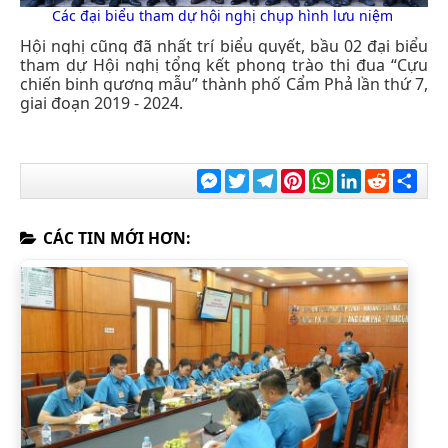
Các đại biểu tham dự hội nghị chụp hình lưu niệm
Hội nghị cũng đã nhất trí biểu quyết, bầu 02 đại biểu
tham dự Hội nghị tổng kết phong trào thi đua “Cựu
chiến binh gương mẫu” thành phố Cẩm Phả lần thứ 7,
giai đoạn 2019 - 2024.
Messenger
Twitter
Telegram
Pinterest
WhatsApp
LinkedIn
Reddit
Chia
sẻ
CÁC TIN MỚI HƠN: