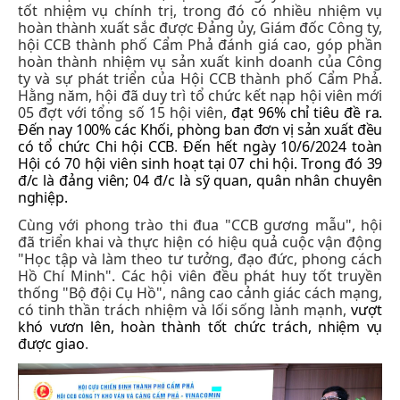
tốt nhiệm vụ chính trị, trong đó có nhiều nhiệm vụ
hoàn thành xuất sắc được Đảng ủy, Giám đốc Công ty,
hội CCB thành phố Cẩm Phả đánh giá cao, góp phần
hoàn thành nhiệm vụ sản xuất kinh doanh của Công
ty và sự phát triển của Hội CCB thành phố Cẩm Phả.
Hằng năm, hội đã duy trì tổ chức kết nạp hội viên mới
05 đợt với tổng số 15 hội viên,
đạt 96% chỉ tiêu đề ra.
Đến nay 100% các Khối, phòng ban đơn vị sản xuất đều
có tổ chức Chi hội CCB
.
Đến hết ngày 10/6/2024 toàn
Hội có 70 hội viên sinh hoạt tại 07 chi hội. Trong đó 39
đ/c là đảng viên; 04 đ/c là sỹ quan, quân nhân chuyên
nghiệp.
Cùng với phong trào thi đua "CCB gương mẫu", hội
đã triển khai và thực hiện có hiệu quả cuộc vận động
"Học tập và làm theo tư tưởng, đạo đức, phong cách
Hồ Chí Minh". Các hội viên đều phát huy tốt truyền
thống "Bộ đội Cụ Hồ", nâng cao cảnh giác cách mạng,
có tinh thần trách nhiệm và lối sống lành mạnh,
vượt
khó vươn lên, hoàn thành tốt chức trách, nhiệm vụ
được giao
.