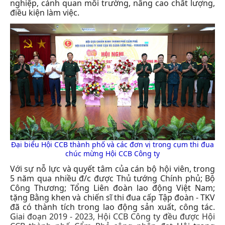
nghiệp, cảnh quan môi trường, nâng cao chất lượng,
điều kiện làm việc.
Đại biểu Hội CCB thành phố và các đơn vị trong cụm thi đua
chúc mừng Hội CCB Công ty
Với sự nỗ lực và quyết tâm của cán bộ hội viên, trong
5 năm qua nhiều đ/c được Thủ tướng Chính phủ; Bộ
Công Thương; Tổng Liên đoàn lao động Việt Nam;
tặng Bằng khen và chiến sĩ thi đua cấp Tập đoàn - TKV
đã có thành tích trong lao động sản xuất, công tác.
G
iai đoạn 2019 - 202
3
, Hội CCB
Công ty đều
được Hội