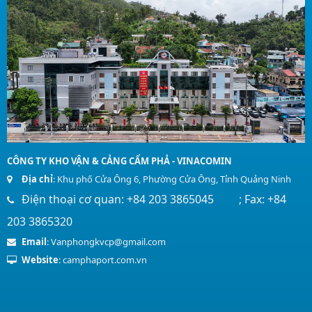
CÔNG TY KHO VẬN & CẢNG CẨM PHẢ - VINACOMIN
Địa chỉ
: Khu phố Cửa Ông 6, Phường Cửa Ông, Tỉnh Quảng Ninh
Điện thoại cơ quan: +84 203 3865045 ; Fax: +84
203 3865320
Email
: Vanphongkvcp@gmail.com
Website
: camphaport.com.vn