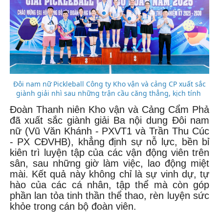
Đôi nam nữ Pickleball Công ty Kho vận và cảng CP xuất sắc
giành giải nhì sau những trận cầu căng thẳng, kịch tính
Đoàn Thanh niên Kho vận và Cảng Cẩm Phả
đã xuất sắc giành giải Ba nội dung Đôi nam
nữ (Vũ Văn Khánh - PXVT1 và Trần Thu Cúc
- PX CĐVHB), khẳng định sự nỗ lực, bền bỉ
kiên trì luyện tập của các vận động viên trên
sân, sau những giờ làm việc, lao động miệt
mài. Kết quả này không chỉ là sự vinh dự, tự
hào của các cá nhân, tập thể mà còn góp
phần lan tỏa tinh thần thể thao, rèn luyện sức
khỏe trong cán bộ đoàn viên.