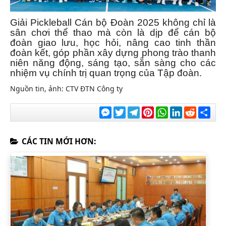
Giải Pickleball Cán bộ Đoàn 2025 không chỉ là
sân chơi thể thao mà còn là dịp để cán bộ
đoàn giao lưu, học hỏi, nâng cao tinh thần
đoàn kết, góp phần xây dựng phong trào thanh
niên năng động, sáng tạo, sẵn sàng cho các
nhiệm vụ chính trị quan trọng của Tập đoàn.
Nguồn tin, ảnh: CTV ĐTN Công ty
Messenger
Twitter
Telegram
Pinterest
WhatsApp
LinkedIn
Reddit
Chia
sẻ
CÁC TIN MỚI HƠN: