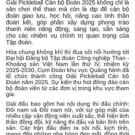
Giải Pickleball Cán bộ Đoàn 2025 không chỉ là
sân chơi thể thao mà còn là dịp để cán bộ
đoàn giao lưu, học hỏi, nâng cao tinh thần
đoàn kết, góp phần xây dựng phong trào
thanh niên năng động, sáng tạo, sẵn sàng
cho các nhiệm vụ chính trị quan trọng của
Tập đoàn.
Hòa chung không khí thi đua sôi nổi hướng tới
Đại hội Đảng bộ Tập đoàn Công nghiệp Than -
Khoáng sản Việt Nam lần thứ IV, nhiệm kỳ
2025-2030, Cụm Đoàn khu vực Quảng Ninh đã
tổ chức thành công Giải Pickleball Cán bộ
Đoàn năm 2025. Sự kiện thu hút đông đảo cán
bộ đoàn viên từ các đơn vị trong khu vực tham
gia.
Giải đấu bao gồm hai nội dung thi đấu chính:
Đôi nam và Đôi nam nữ, với sự góp mặt của
nhiều cặp vận động viên xuất sắc, thể hiện tinh
thần đồng đội, kỹ năng thi đấu và bản lĩnh trên
sân. Các trận đấu diễn ra sôi nổi, kịch tính,
mang đến những pha bóng đẹp mắt, đồng thời