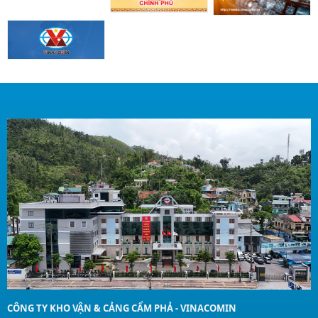
CÔNG TY KHO VẬN & CẢNG CẨM PHẢ - VINACOMIN