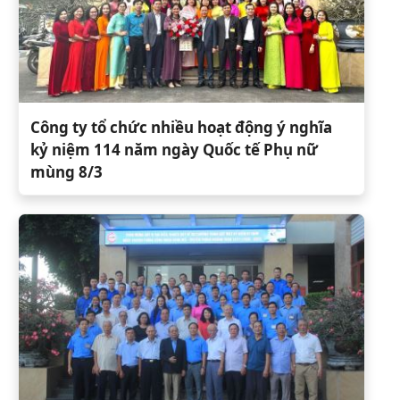
Công ty tổ chức nhiều hoạt động ý nghĩa
kỷ niệm 114 năm ngày Quốc tế Phụ nữ
mùng 8/3