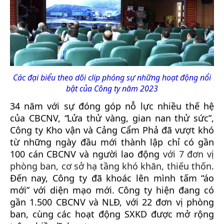
Các đại biểu theo dõi clip phóng sự những hoạt động nổi
bật của Công ty năm 2023
34 năm với sự đóng góp nỗ lực nhiều thế hệ
của CBCNV,
“
Lửa thử vàng, gian nan thử sức”,
Công ty Kho vận và Cảng Cẩm Phả đã vượt khó
từ những ngày đầu mới thành lập chỉ có gần
100 cán CBCNV và người lao động
với 7 đơn vị
phòng ban, cơ sở hạ tầng khó khăn, thiếu thốn
.
Đến nay, Công ty đã khoác lên mình tấm “áo
mới” với diện mạo mới. Công ty hiện đang có
gần 1.500 CBCNV và NLĐ, với 22 đơn vị phòng
ban, cùng các hoạt động SXKD được mở rộng