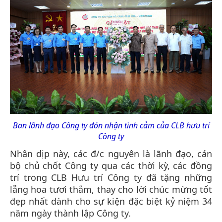
Ban lãnh đạo Công ty đón nhận tình cảm của CLB hưu trí
Công ty
Nhân dịp này, các đ/c nguyên là lãnh đạo, cán
bộ chủ chốt Công ty qua các thời kỳ, các đồng
trí trong CLB Hưu trí Công ty đã tặng những
lẵng hoa tươi thắm, thay cho lời chúc mừng tốt
đẹp nhất dành cho sự kiện đặc biệt kỷ niệm 34
năm ngày thành lập Công ty.