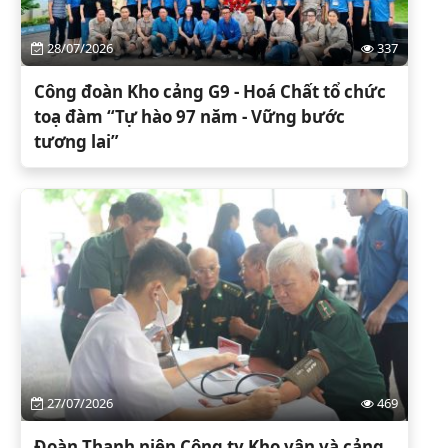
28/07/2026
337
Công đoàn Kho cảng G9 - Hoá Chất tổ chức
toạ đàm “Tự hào 97 năm - Vững bước
tương lai”
27/07/2026
469
Đoàn Thanh niên Công ty Kho vận và cảng