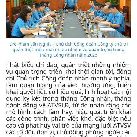
Đ/c Phạm Văn Nghĩa - Chủ tịch Công đoàn Công ty chủ trì
quán triệt triển khai nhiều nhiệm vụ quan trọng trong
tháng Công nhân năm 2026
Phát biểu chỉ đạo, quán triệt những nhiệm
vụ quan trọng triển khai thời gian tới, đồng
chí Chủ tịch Công đoàn nhấn mạnh ý nghĩa,
tầm quan trọng của việc hưởng ứng, triển
khai quyết liệt, có hiệu quả, linh hoạt các nội
dung ký kết trong tháng Công nhân, tháng
hành động về ATVSLĐ, từ đó nhân rộng các
mô hình, cách làm hay, hiệu quả, triển khai
các công trình, phần việc khó, đặc biệt nêu
cao và phát huy vai trò của mạng lưới ATVSV
các tổ đội, đơn vị, chủ động phòng ngừa các