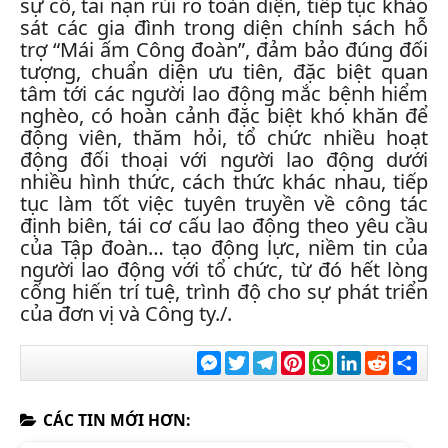
sự cố, tai nạn rủi ro toàn diện, tiếp tục khảo
sát các gia đình trong diện chính sách hỗ
trợ “Mái ấm Công đoàn”, đảm bảo đúng đối
tượng, chuẩn diện ưu tiên, đặc biệt quan
tâm tới các người lao động mắc bệnh hiểm
nghèo, có hoàn cảnh đặc biệt khó khăn để
động viên, thăm hỏi, tổ chức nhiều hoạt
động đối thoại với người lao động dưới
nhiều hình thức, cách thức khác nhau, tiếp
tục làm tốt việc tuyên truyền về công tác
định biên, tái cơ cấu lao động theo yêu cầu
của Tập đoàn… tạo động lực, niềm tin của
người lao động với tổ chức, từ đó hết lòng
cống hiến trí tuệ, trình độ cho sự phát triển
của đơn vị và Công ty./.
Messenger
Twitter
Telegram
Pinterest
WhatsApp
LinkedIn
Reddit
Chia
sẻ
CÁC TIN MỚI HƠN: