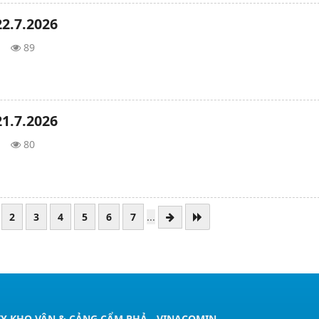
2.7.2026
89
1.7.2026
80
2
3
4
5
6
7
...
Y KHO VẬN & CẢNG CẨM PHẢ - VINACOMIN