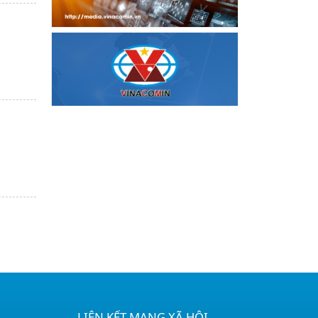
LIÊN KẾT MẠNG XÃ HỘI