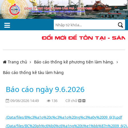
Trang chủ
Báo cáo thống kê phương tiện làm hàng.
Báo cáo thống kê tàu làm hàng
Báo cáo ngày 9.6.2026
09/06/2026 14:49
136
Cỡ chữ
/Data/files/B%c3%a1o%20c%c3%a1o%20ng%c3%a0y%2009_6(3).pdf
/Data/files/BC%20ph%c6%b0%c6%a1ng%20ti%e1%bb%87n%2009_6(2).