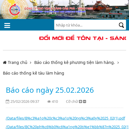
Trang chủ
Báo cáo thống kê phương tiện làm hàng.
Báo cáo thống kê tàu làm hàng
Báo cáo ngày 25.02.2026
25/02/2026 09:37
410
Cỡ chữ
/Data/files/B%c3%a1o%20c%c3%a1o%20ng%c3%a0y%2025_02(1).pdf
/Data/files/BC%20ph%c6%b0%c6%a1ng%20ti%e1%bb%87n%2025_02(1)