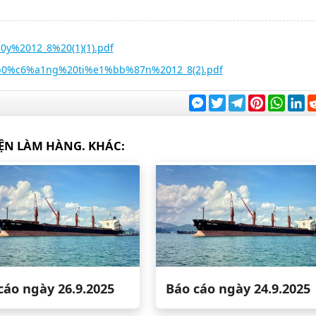
y%2012_8%20(1)(1).pdf
b0%c6%a1ng%20ti%e1%bb%87n%2012_8(2).pdf
Messenger
Twitter
Telegram
Pinterest
What
Li
ỆN LÀM HÀNG. KHÁC:
cáo ngày 26.9.2025
Báo cáo ngày 24.9.2025