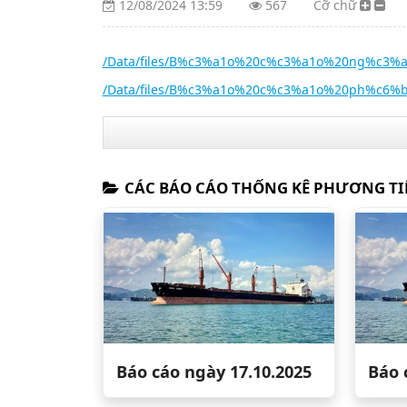
12/08/2024 13:59
567
Cỡ chữ
/Data/files/B%c3%a1o%20c%c3%a1o%20ng%c3%a0
/Data/files/B%c3%a1o%20c%c3%a1o%20ph%c6%
CÁC BÁO CÁO THỐNG KÊ PHƯƠNG TI
Báo cáo ngày 17.10.2025
Báo 