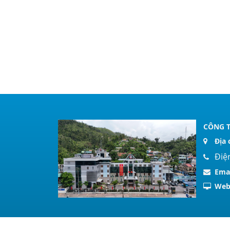
CÔNG T
Địa 
Điệ
Ema
Web