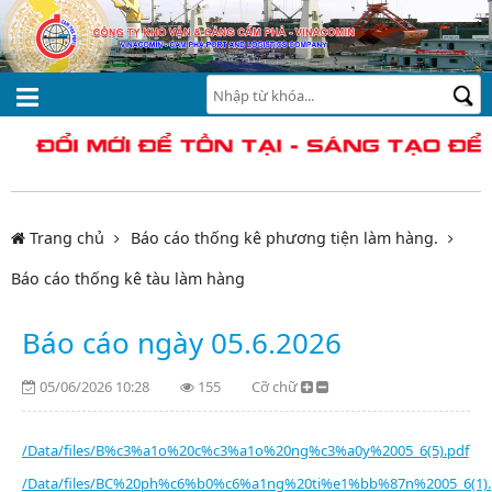
Trang chủ
Báo cáo thống kê phương tiện làm hàng.
Báo cáo thống kê tàu làm hàng
Báo cáo ngày 05.6.2026
05/06/2026 10:28
155
Cỡ chữ
/Data/files/B%c3%a1o%20c%c3%a1o%20ng%c3%a0y%2005_6(5).pdf
/Data/files/BC%20ph%c6%b0%c6%a1ng%20ti%e1%bb%87n%2005_6(1).