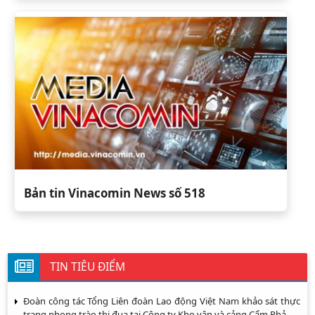
Bản tin Vinacomin News số 518
TIN TIÊU ĐIỂM
Đoàn công tác Tổng Liên đoàn Lao động Việt Nam khảo sát thực
trạng phong trào thi đua tại Công ty Kho vận và cảng Cẩm Phả