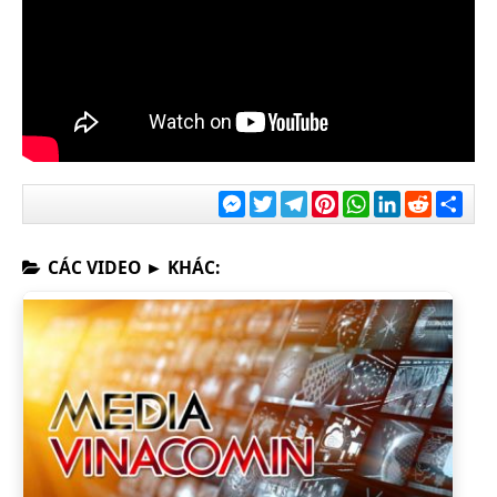
Messenger
Twitter
Telegram
Pinterest
WhatsApp
LinkedIn
Reddit
Chia
sẻ
CÁC VIDEO ► KHÁC: