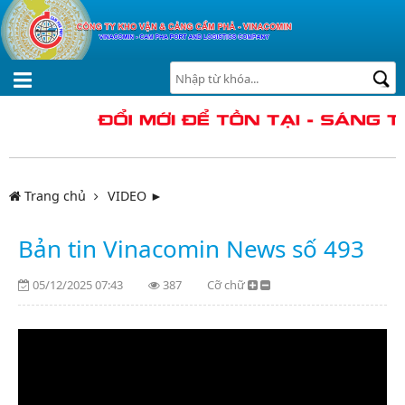
Trang chủ
VIDEO ►
Bản tin Vinacomin News số 493
05/12/2025 07:43
387
Cỡ chữ