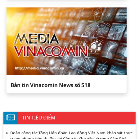
Bản tin Vinacomin News số 518
TIN TIÊU ĐIỂM
Đoàn công tác Tổng Liên đoàn Lao động Việt Nam khảo sát thực
trạng phong trào thi đua tại Công ty Kho vận và cảng Cẩm Phả