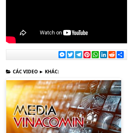
Messenger
Twitter
Telegram
Pinterest
WhatsApp
LinkedIn
Reddit
Chia
sẻ
CÁC VIDEO ► KHÁC: