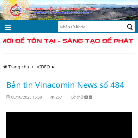
Trang chủ
VIDEO ►
Bản tin Vinacomin News số 484
08/10/2025 15:58
267
Cỡ chữ