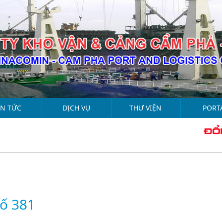
IN TỨC
DỊCH VỤ
THƯ VIỆN
PORT
số 381