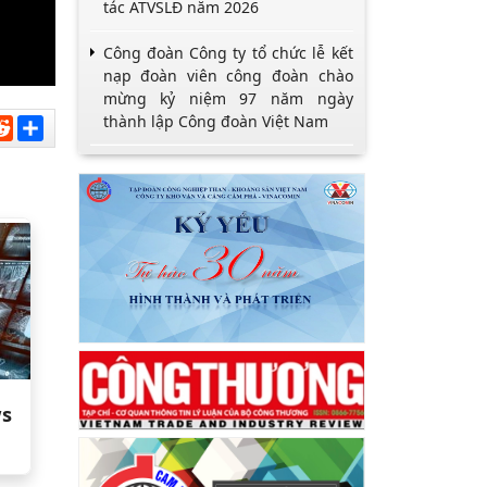
tác ATVSLĐ năm 2026
Công đoàn Công ty tổ chức lễ kết
nạp đoàn viên công đoàn chào
mừng kỷ niệm 97 năm ngày
thành lập Công đoàn Việt Nam
sApp
nkedIn
Reddit
Chia
sẻ
ws