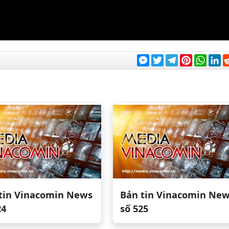
Messenger
Twitter
Telegram
Pinterest
What
Li
tin Vinacomin News
Bản tin Vinacomin Ne
24
số 525