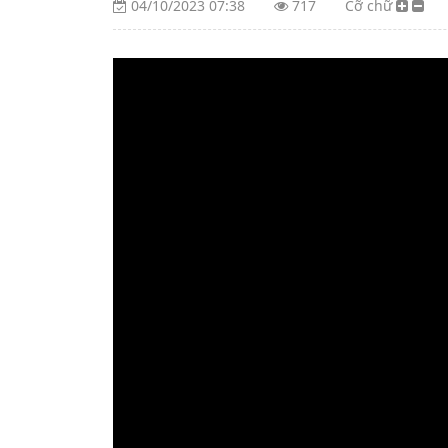
04/10/2023 07:38
717
Cỡ chữ