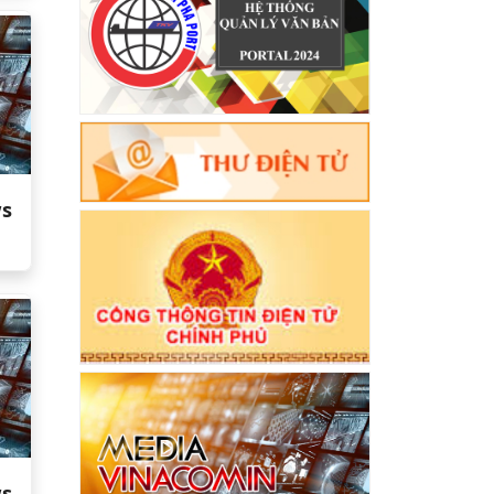
ws
ws