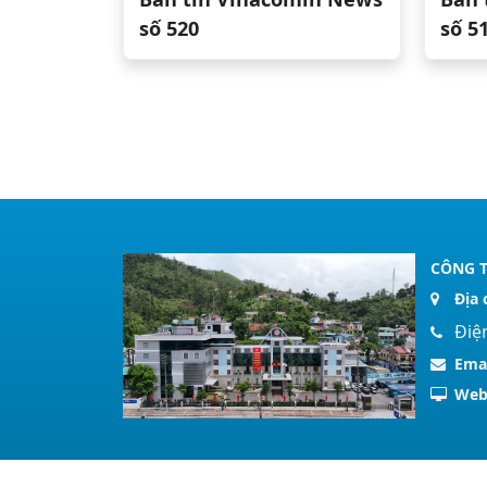
số 520
số 5
CÔNG T
Địa 
Điệ
Ema
Web