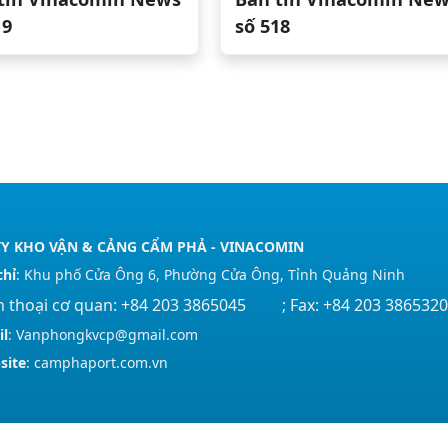
19
số 518
Y KHO VẬN & CẢNG CẨM PHẢ - VINACOMIN
chỉ
: Khu phố Cửa Ông 6, Phường Cửa Ông, Tỉnh Quảng Ninh
n thoại cơ quan: +84 203 3865045 ; Fax: +84 203 3865320
il
: Vanphongkvcp@gmail.com
site
: camphaport.com.vn